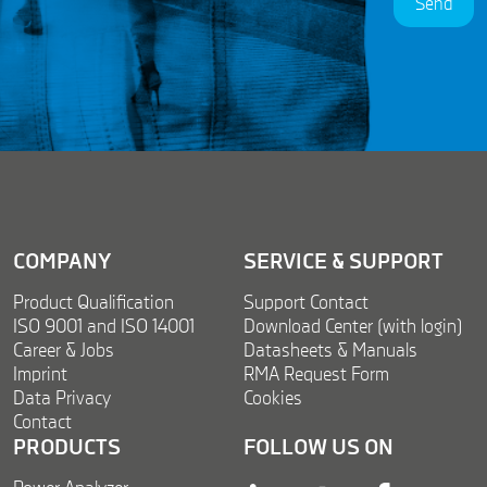
Send
A
i
g
l
r
e
e
m
e
n
t
*
COMPANY
SERVICE & SUPPORT
Product Qualification
Support Contact
ISO 9001 and ISO 14001
Download Center (with login)
Career & Jobs
Datasheets & Manuals
Imprint
RMA Request Form
Data Privacy
Cookies
Contact
PRODUCTS
FOLLOW US ON