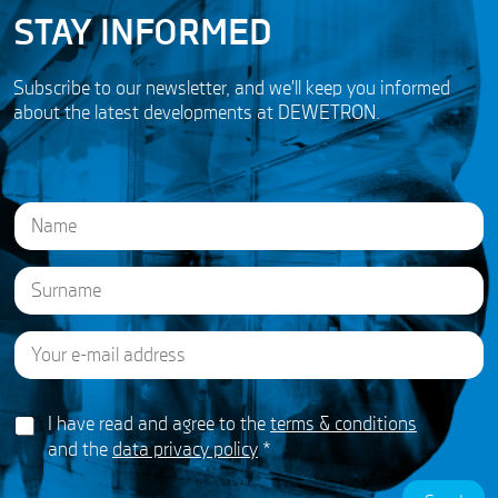
STAY INFORMED
Subscribe to our newsletter, and we'll keep you informed
about the latest developments at DEWETRON.
N
a
m
e
First
*
E
Last
m
a
i
*
G
l
I have read and agree to the
terms & conditions
*
D
*
E
and the
data privacy policy
*
P
m
R
a