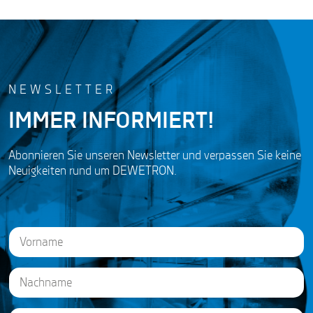
NEWSLETTER
IMMER INFORMIERT!
Abonnieren Sie unseren Newsletter und verpassen Sie keine
Neuigkeiten rund um DEWETRON.
N
a
m
e
First
*