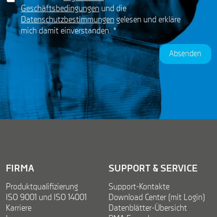
D
*
N
Geschäftsbedingungen
und die
P
a
Datenschutzbestimmungen
gelesen und erkläre
R
m
mich damit einverstanden.
*
A
e
g
r
Absenden
e
e
m
e
n
t
*
FIRMA
SUPPORT & SERVICE
Produktqualifizierung
Support-Kontakte
ISO 9001 und ISO 14001
Download Center (mit Login)
Karriere
Datenblätter-Übersicht