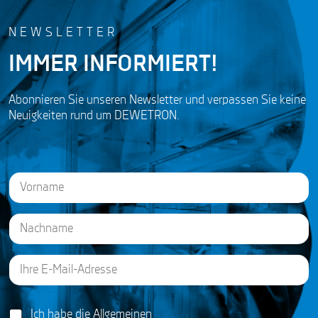
NEWSLETTER
IMMER INFORMIERT!
Abonnieren Sie unseren Newsletter und verpassen Sie keine
Neuigkeiten rund um DEWETRON.
N
a
m
e
First
*
E
Last
G
m
D
a
P
i
R
G
l
Ich habe die
Allgemeinen
*