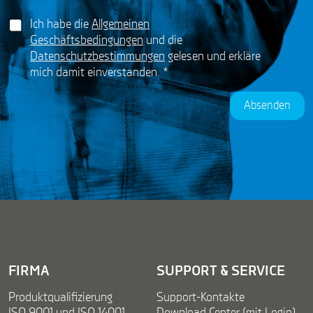
i
P
G
l
Ich habe die
Allgemeinen
R
D
*
G
Geschäftsbedingungen
und die
P
D
Datenschutzbestimmungen
gelesen und erkläre
R
P
mich damit einverstanden.
*
A
R
g
r
Absenden
e
e
m
e
n
t
*
FIRMA
SUPPORT & SERVICE
Produktqualifizierung
Support-Kontakte