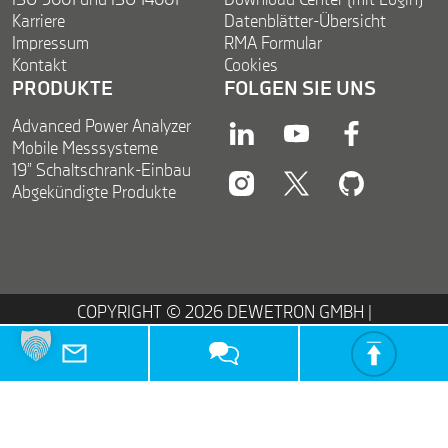
ISO 9001 und ISO 14001
Download Center (mit Login)
Karriere
Datenblätter-Übersicht
Impressum
RMA Formular
Kontakt
Cookies
PRODUKTE
FOLGEN SIE UNS
Advanced Power Analyzer
linkedin
youtube
facebook
Mobile Messsysteme
19” Schaltschrank-Einbau
Abgekündigte Produkte
instagram
twitter
twitter
COPYRIGHT © 2026 DEWETRON GMBH |
PARKRING 4 | 8074 GRAMBACH | AUSTRIA