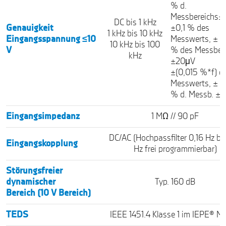
% d.
Messbereichs
DC bis 1 kHz
Genauigkeit
±0,1 % des
1 kHz bis 10 kHz
Eingangsspannung ≤10
Messwerts, ± 0
10 kHz bis 100
V
% des Messber
kHz
±20μV
±(0,015 %*f) d.
Messwerts, ± 0
% d. Messb. ±
Eingangsimpedanz
1 MΩ // 90 pF
DC/AC (Hochpassfilter 0,16 Hz bi
Eingangskopplung
Hz frei programmierbar)
Störungsfreier
dynamischer
Typ. 160 dB
Bereich (10 V Bereich)
TEDS
IEEE 1451.4 Klasse 1 im IEPE® M