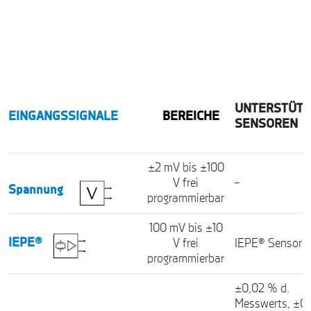
UNTERSTÜTZ
EINGANGSSIGNALE
BEREICHE
SENSOREN
±2 mV bis ±100
V frei
–
Spannung
programmierbar
100 mV bis ±10
IEPE®
V frei
IEPE® Sensore
programmierbar
±0,02 % d.
Messwerts, ±0