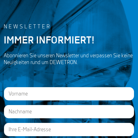
NEWSLETTER
IMMER INFORMIERT!
Abonnieren Sie unseren Newsletter und verpassen Sie keine
Neuigkeiten rund um DEWETRON.
N
a
m
e
First
*
E
Last
*
m
G
a
D