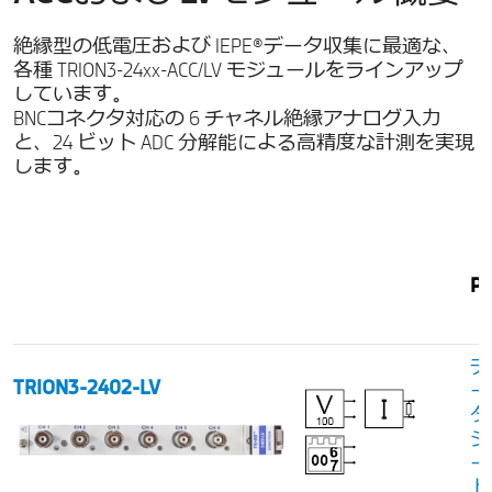
絶縁型の低電圧および IEPE®データ収集に最適な、
各種 TRION3-24xx-ACC/LV モジュールをラインアップ
しています。
BNCコネクタ対応の 6 チャネル絶縁アナログ入力
と、24 ビット ADC 分解能による高精度な計測を実現
します。
P
デ
TRION3-2402-LV
ー
タ
シ
ー
ト