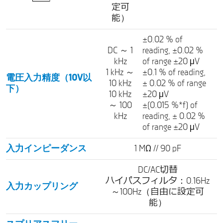
定可
能）
±0.02 % of
DC ～ 1
reading, ±0.02 %
kHz
of range ±20 μV
1 kHz ～
±0.1 % of reading,
電圧入力精度（10V以
10 kHz
± 0.02 % of range
下）
10 kHz
±20 μV
～ 100
±(0.015 %*f) of
kHz
reading, ± 0.02 %
of range ±20 μV
入力インピーダンス
1 MΩ // 90 pF
DC/AC切替
ハイパスフィルタ：0.16Hz
入力カップリング
～100Hz（自由に設定可
能）