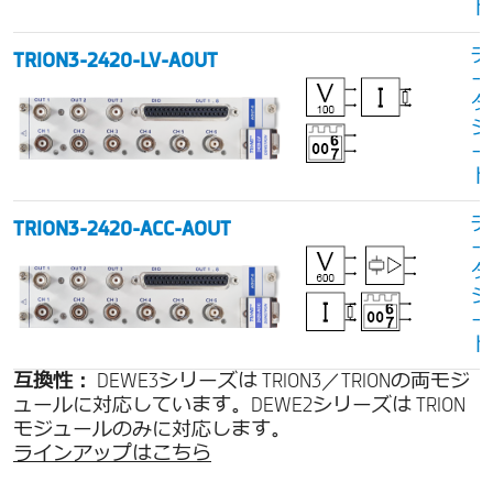
ト
デ
TRION3-2420-LV-AOUT
ー
タ
シ
ー
ト
デ
TRION3-2420-ACC-AOUT
ー
タ
シ
ー
ト
互換性：
DEWE3シリーズは TRION3／TRIONの両モジ
ュールに対応しています。DEWE2シリーズは TRION
モジュールのみに対応します。
ラインアップはこちら