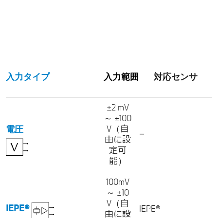
入力タイプ
入力範囲
対応センサ
±2 mV
～ ±100
V（自
電圧
–
由に設
定可
能）
100mV
～ ±10
V（自
IEPE®
IEPE®
由に設