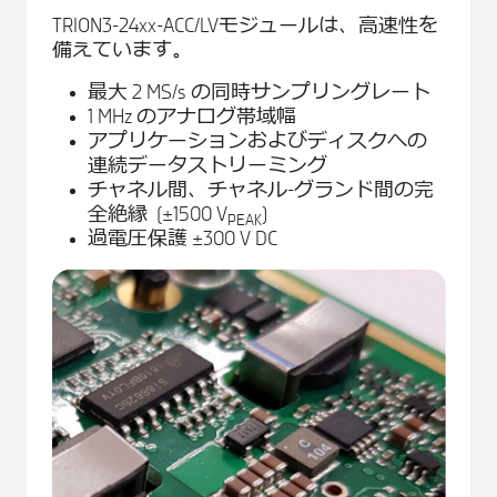
TRION3-24xx-ACC/LVモジュールは、高速性を
備えています。
最大 2 MS/s の同時サンプリングレート
1 MHz のアナログ帯域幅
アプリケーションおよびディスクへの
連続データストリーミング
チャネル間、チャネル-グランド間の完
全絶縁 (±1500 V
)
PEAK
過電圧保護 ±300 V DC