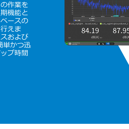
での作業を
同期機能と
トベースの
に行えま
ースおよび
簡単かつ迅
アップ時間