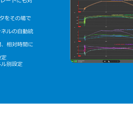
ータレートにも対
。
ータをその場で
ャネルの自動統
間、相対時間に
設定
ネル別設定