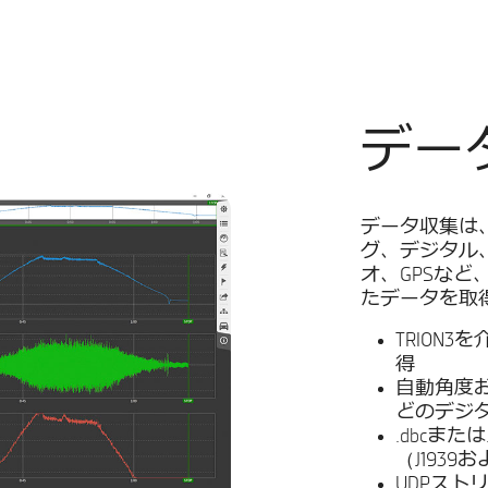
デー
データ収集は、
グ、デジタル
オ、GPSな
たデータを取
TRION3
得
自動角度
どのデジ
.dbcまた
（J1939
UDPスト