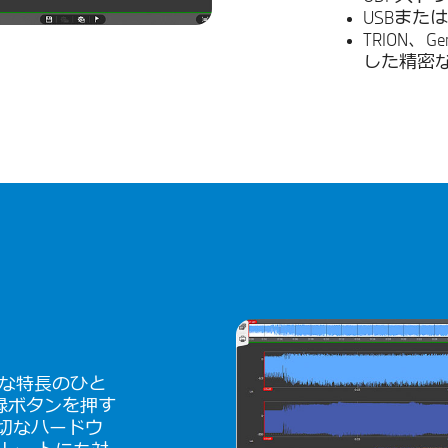
USBまた
TRION、G
した精密な
きな特長のひと
録ボタンを押す
切なハードウ