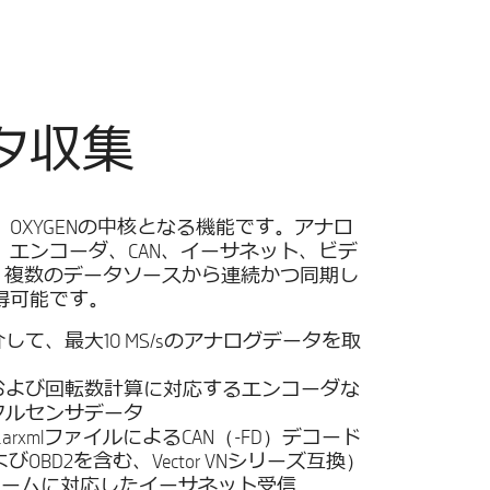
タ収集
OXYGENの中核となる機能です。アナロ
、エンコーダ、CAN、イーサネット、ビデ
ど、複数のデータソースから連続かつ同期し
得可能です。
を介して、最大10 MS/sのアナログデータを取
および回転数計算に対応するエンコーダな
タルセンサデータ
は.arxmlファイルによるCAN（-FD）デコード
およびOBD2を含む、Vector VNシリーズ互換）
リームに対応したイーサネット受信