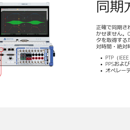
同期
正確で同期さ
かせません。O
タを取得する
対時間・絶対
PTP（IE
PPSおよび
オペレー