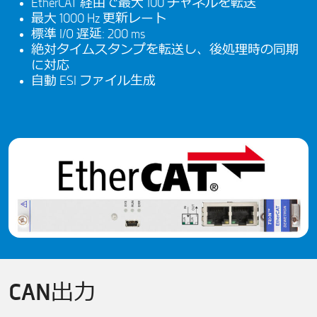
EtherCAT 経由で最大 100 チャネルを転送
最大 1000 Hz 更新レート
標準 I/O 遅延: 200 ms
絶対タイムスタンプを転送し、後処理時の同期
に対応
自動 ESI ファイル生成
CAN出力