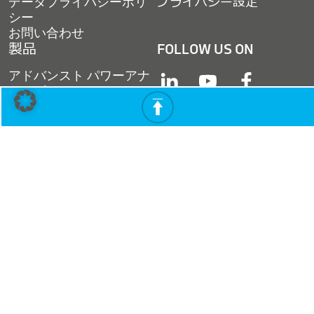
データプライバシーポリ
プライバシー設定
シー
お問い合わせ
製品
FOLLOW US ON
アドバンスト パワーアナ
linkedin
youtube
facebook
ライザ
多チャネル計測システム
アナログモジュール
instagram
twitter
twitter
販売終了製品
COPYRIGHT © 2026 DEWETRON GMBH |
PARKRING 4 | 8074 GRAMBACH | AUSTRIA