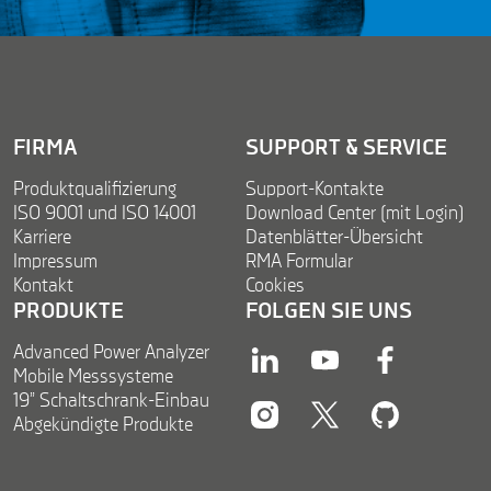
t
*
FIRMA
SUPPORT & SERVICE
Produktqualifizierung
Support-Kontakte
ISO 9001 und ISO 14001
Download Center (mit Login)
Karriere
Datenblätter-Übersicht
Impressum
RMA Formular
Kontakt
Cookies
PRODUKTE
FOLGEN SIE UNS
Advanced Power Analyzer
linkedin
youtube
facebook
Mobile Messsysteme
19” Schaltschrank-Einbau
Abgekündigte Produkte
instagram
twitter
twitter