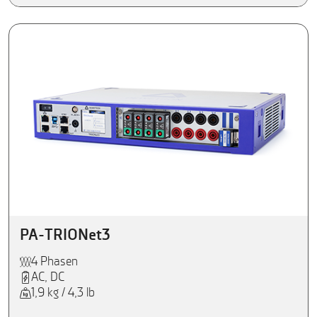
PA-TRIONet3
4 Phasen
AC, DC
1,9 kg / 4,3 lb