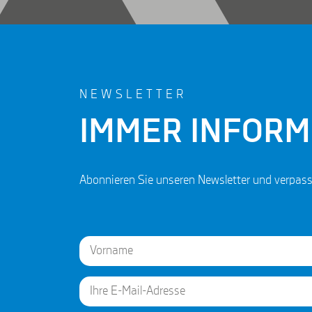
NEWSLETTER
IMMER INFORM
Abonnieren Sie unseren Newsletter und verpa
N
a
m
e
E
First
*
*
m
N
a
a