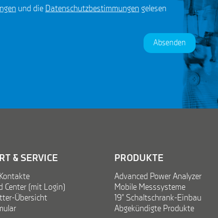
ungen
und die
Datenschutzbestimmungen
gelesen
Absenden
T & SERVICE
PRODUKTE
Kontakte
Advanced Power Analyzer
 Center (mit Login)
Mobile Messsysteme
tter-Übersicht
19” Schaltschrank-Einbau
ular
Abgekündigte Produkte