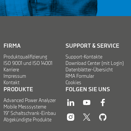
n
a
t
i
*
l
FIRMA
SUPPORT & SERVICE
Produktqualifizierung
Support-Kontakte
ISO 9001 und ISO 14001
Download Center (mit Login)
Karriere
Datenblätter-Übersicht
Impressum
RMA Formular
Kontakt
Cookies
PRODUKTE
FOLGEN SIE UNS
Advanced Power Analyzer
linkedin
youtube
facebook
Mobile Messsysteme
19” Schaltschrank-Einbau
Abgekündigte Produkte
instagram
twitter
twitter