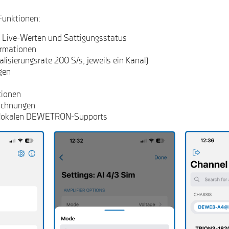
Funktionen:
t Live-Werten und Sättigungsstatus
ormationen
lisierungsrate 200 S/s, jeweils ein Kanal)
gen
tionen
eichnungen
es lokalen DEWETRON-Supports