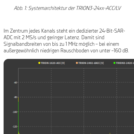
Abb. 1: Systemarchitektur der TRION3-24xx-ACC/LV
Im Zentrum jedes Kanals steht ein dedizierter 24-Bit-SAR-
ADC mit 2 MS/s und geringer Latenz. Damit sind
Signalbandbreiten von bis zu 1 MHz möglich – bei einem
außergewöhnlich niedrigen Rauschboden von unter –160 dB.