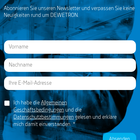
Abonnieren Sie unseren Newsletter und verpassen Sie keine
Neuigkeiten rund um DEWETRON.
N
a
m
e
First
*
E
Last
G
m
D
a
P
i
R
G
l
Ich habe die
Allgemeinen
A
D
*
g
Geschäftsbedingungen
und die
P
r
Datenschutzbestimmungen
gelesen und erkläre
R
e
mich damit einverstanden.
*
A
e
g
m
r
e
Absenden