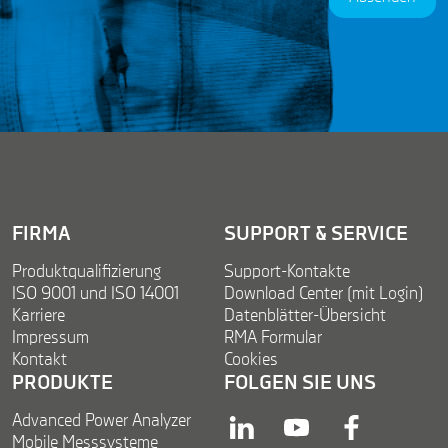
e
n
e
t
m
N
e
a
n
m
t
e
*
FIRMA
SUPPORT & SERVICE
Produktqualifizierung
Support-Kontakte
ISO 9001 und ISO 14001
Download Center (mit Login)
Karriere
Datenblätter-Übersicht
Impressum
RMA Formular
Kontakt
Cookies
PRODUKTE
FOLGEN SIE UNS
Advanced Power Analyzer
linkedin
youtube
facebook
Mobile Messsysteme