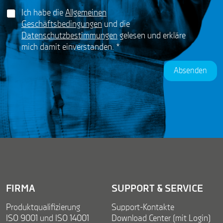
i
N
G
l
Ich habe die
Allgemeinen
a
D
*
m
Geschäftsbedingungen
und die
P
e
Datenschutzbestimmungen
gelesen und erkläre
R
*
mich damit einverstanden.
*
A
*
g
r
Absenden
e
e
m
e
n
t
*
FIRMA
SUPPORT & SERVICE
Produktqualifizierung
Support-Kontakte
ISO 9001 und ISO 14001
Download Center (mit Login)