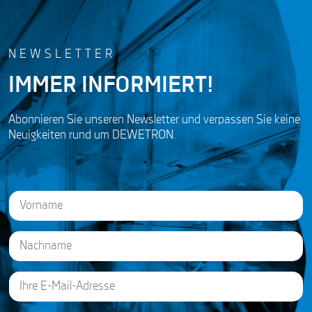
NEWSLETTER
IMMER INFORMIERT!
Abonnieren Sie unseren Newsletter und verpassen Sie keine
Neuigkeiten rund um DEWETRON.
N
a
m
e
First
*
E
Last
m
a