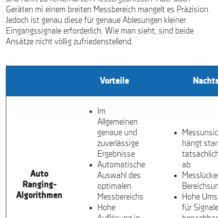
Geräten mi einem breiten Messbereich mangelt es Präzision.
Jedoch ist genau diese für genaue Ablesungen kleiner
Eingangssignale erforderlich. Wie man sieht, sind beide
Ansätze nicht völlig zufriedenstellend.
Vorteile
Nachte
Im
Allgemeinen
genaue und
Messunsic
zuverlässige
hängt sta
Ergebnisse
tatsächlic
Automatische
ab
Auto
Auswahl des
Messlücke
Ranging-
optimalen
Bereichsu
Algorithmen
Messbereichs
Hohe Umsc
Hohe
für Signal