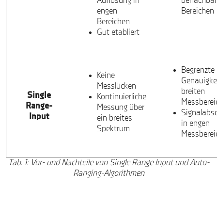
Auflösung in
benachbar
engen
Bereichen
Bereichen
Gut etabliert
Begrenzte
Keine
Genauigkei
Messlücken
breiten
Single
Kontinuierliche
Messberei
Range-
Messung über
Signalabs
Input
ein breites
in engen
Spektrum
Messberei
Tab. 1: Vor- und Nachteile von Single Range Input und Auto-
Ranging-Algorithmen