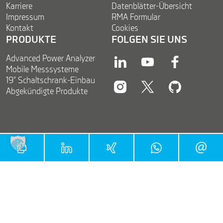
Karriere
Datenblätter-Übersicht
Impressum
RMA Formular
Kontakt
Cookies
PRODUKTE
FOLGEN SIE UNS
Advanced Power Analyzer
linkedin
youtube
facebook
Mobile Messsysteme
19” Schaltschrank-Einbau
Abgekündigte Produkte
instagram
twitter
twitter
COPYRIGHT © 2026 DEWETRON GMBH |
PARKRING 4 | 8074 GRAMBACH | AUSTRIA