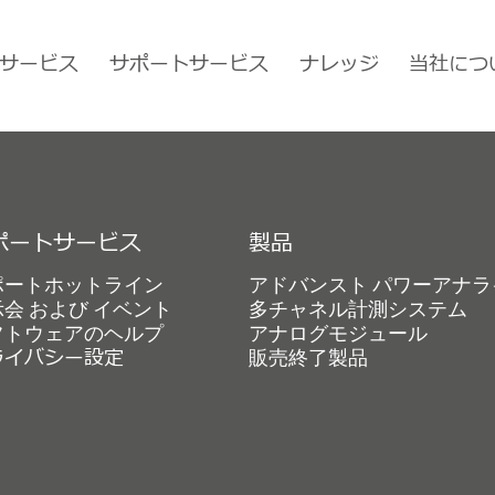
サービス
サポートサービス
ナレッジ
当社につ
ポートサービス
製品
ポートホットライン
アドバンスト パワーアナラ
会 および イベント
多チャネル計測システム
フトウェアのヘルプ
アナログモジュール
ライバシー設定
販売終了製品