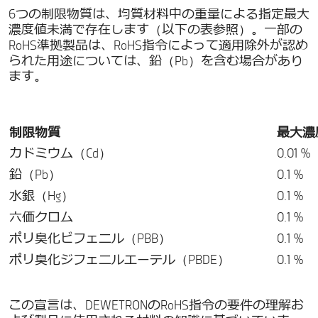
6つの制限物質は、均質材料中の重量による指定最大
濃度値未満で存在します（以下の表参照）。一部の
RoHS準拠製品は、RoHS指令によって適用除外が認め
られた用途については、鉛（Pb）を含む場合があり
ます。
制限物質
最大濃
カドミウム（Cd）
0.01 %
鉛（Pb）
0.1 %
水銀（Hg）
0.1 %
六価クロム
0.1 %
ポリ臭化ビフェニル（PBB）
0.1 %
ポリ臭化ジフェニルエーテル（PBDE）
0.1 %
この宣言は、DEWETRONのRoHS指令の要件の理解お