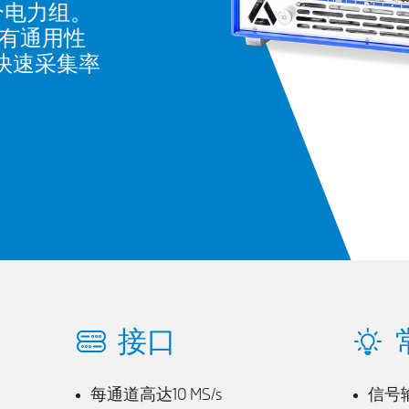
6 个电力组。
具有通用性
的快速采集率
接口
每通道高达10 MS/s
信号